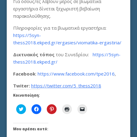
Για όσους/ες λάβουν μέρος σε βιωματικά
εργαστήρια δίνεται ξεχωριστή βεβαίωση
παρακολούθησης.
Πληροφορίες για τα βιωματικά εργαστήρια:
https://5syn-
thess2018.ekped.gr/ergasies/viomatika-ergastiria/
Δικτυακός τόπος
του Συνεδρίου:
https://5syn-
thess2018.ekped.gr/
Facebook
:
https://www.facebook.com/tpe2016
,
Twiter:
https://twitter.com/5_thess2018
Κοινοποίηση:
Κ
Π
Κ
Κ
Κ
λ
α
λ
λ
λ
ι
τ
ι
ι
ι
κ
ή
κ
κ
κ
γ
σ
γ
γ
γ
ι
τ
ι
ι
ι
Μου αρέσει αυτό:
α
ε
α
α
α
κ
γ
κ
ε
α