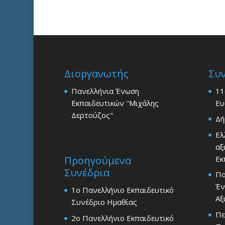
νέο
παράθυρο)
Διοργανωτής
Συ
Πανελλήνια Ένωση
11
Εκπαιδευτικών "Μιχάλης
Ευ
Δερτούζος"
Δή
Ελ
αξ
Εκ
Προηγούμενα
Συνέδρια
Πα
Έν
1ο Πανελλήνιο Εκπαιδευτικό
Αξ
Συνέδριο Ημαθίας
Πε
2ο Πανελλήνιο Εκπαιδευτικό