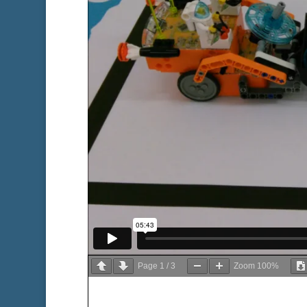
Page
1
/
3
Zoom
100%