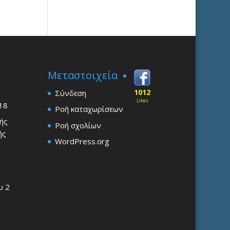
Μεταστοιχεία
1012
Σύνδεση
Likes
18
Ροή καταχωρίσεων
ής
Ροή σχολίων
ής
WordPress.org
υ
2