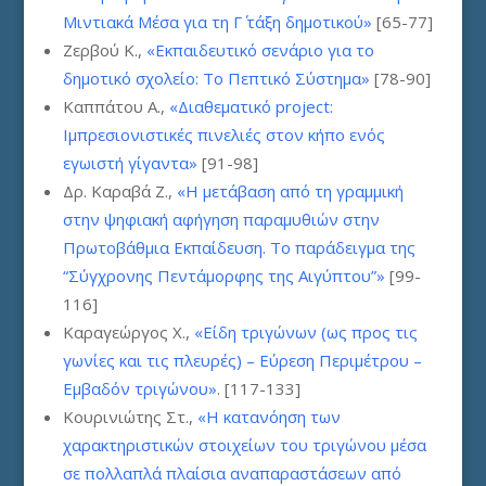
Μιντιακά Μέσα για τη Γ΄ τάξη δημοτικού»
[65-77]
Ζερβού Κ.,
«Εκπαιδευτικό σενάριο για το
δημοτικό σχολείο: Το Πεπτικό Σύστημα»
[78-90]
Καππάτου Α.,
«Διαθεματικό project:
Ιμπρεσιονιστικές πινελιές στον κήπο ενός
εγωιστή γίγαντα»
[91-98]
Δρ. Καραβά Ζ.,
«Η μετάβαση από τη γραμμική
στην ψηφιακή αφήγηση παραμυθιών στην
Πρωτοβάθμια Εκπαίδευση. Το παράδειγμα της
“Σύγχρονης Πεντάμορφης της Αιγύπτου”»
[99-
116]
Καραγεώργος Χ.,
«Είδη τριγώνων (ως προς τις
γωνίες και τις πλευρές) – Εύρεση Περιμέτρου –
Εμβαδόν τριγώνου»
. [117-133]
Κουρινιώτης Στ.,
«Η κατανόηση των
χαρακτηριστικών στοιχείων του τριγώνου μέσα
σε πολλαπλά πλαίσια αναπαραστάσεων από