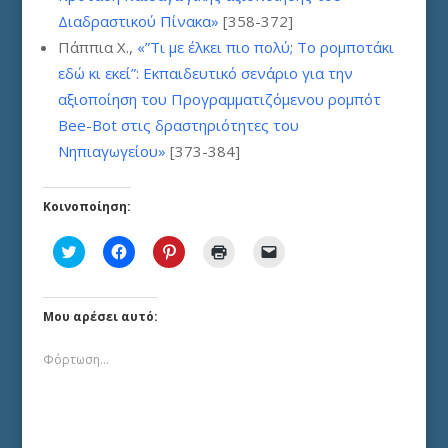
Διαδραστικού Πίνακα»
[358-372]
Πάππια Χ.,
«”Τι με έλκει πιο πολύ; Το ρομποτάκι
εδώ κι εκεί”: Εκπαιδευτικό σενάριο για την
αξιοποίηση του Προγραμματιζόμενου ρομπότ
Bee-Bot στις δραστηριότητες του
Νηπιαγωγείου»
[373-384]
Κοινοποίηση:
Κλικ
Πατήστε
Κλικ
Κλικ
Κλικ
για
για
για
για
για
κοινοποίηση
κοινοποίηση
κοινοποίηση
εκτύπωση(Ανοίγει
αποστολή
στο
στο
στο
σε
ενός
Twitter(Ανοίγει
Facebook(Ανοίγει
Pinterest(Ανοίγει
νέο
συνδέσμου
σε
σε
σε
παράθυρο)
μέσω
Μου αρέσει αυτό:
νέο
νέο
νέο
email
παράθυρο)
παράθυρο)
παράθυρο)
σε
έναν/
Φόρτωση...
μία
φίλο/
η(Ανοίγει
σε
νέο
παράθυρο)