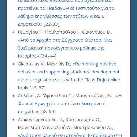
εκπαιδευτικού λογισμικού που σχεδίασε και
προτείνει το Παιδαγωγικό Ινστιτούτο για το
μάθημα της γλώσσας των τάξεων Α΄ και Β΄
Δημοτικού»
[22-33]
Γεωργίου Γ., Παυλοπούλου Ι., Οικονόμου Β.,
«Από το Αρχαίο στο Σύγχρονο Θέατρο. Μια
διαθεματική προσέγγιση στο μάθημα της
Ιστορίας»
[34-44]
Gkantolias V., Mavridis D.,
«Reinforcing positive
behavior and supporting students’ development
of self-regulation skills with the Class Dojo online
tool»
[45-57]
Δαλάκης Α., Υφαντίδου Γ. , Μπογιατζίδης Ευ.,
«Η
Φυσική Αγωγή μέσα από ένα ηλεκτρονικό
παιχνίδι»
[58-64]
Διακογεωργίου Αι.-Π., Κουτσιούμπα Ο.,
Μανωλιού Μανουλιού Α., Μαστροκούκου Αι.,
«Ανάρτηση υλικού σε ιστολόγιο: Εκπαίδευση στα