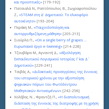
και προοπτικές»
[179-192]
Πατσιαλά Ν., Ραπτόπουλος Β., Ζωγραφοπούλου
Ζ.,
«STEAM στη Δ’ Δημοτικού: Το ελικοφόρο
αυτοκίνητο»
[193-204]
Περάκη Μ.,
«Παιχνιδοποίηση και
αυτορρυθμιζόμενη μάθηση»
[205-213]
Σιούρλα Π.,
«On a single berry of grapes …
Ευρωπαϊκό έργο e-twinning»
[214-228]
Τζουβάρα Μ., Αγναντή Δ.,
«Αξιολόγηση
Εκπαιδευτικού Λογισμικού Ιστορίας Γ΄ και Δ΄
Δημοτικού»
[229-241]
Τσιβάς Α.,
«Διδακτικές προσεγγίσεις της έννοιας
του ιστορικού χρόνου με την αξιοποίηση
ψηφιακών πόρων του Φωτόδεντρου
Μαθησιακών Αντικειμένων»
[242-256]
Χολέβας Ν. , Φραντζή Π.,
«Η διαπολιτισμική
διάσταση της έννοιας της διατροφής με τη χρήση