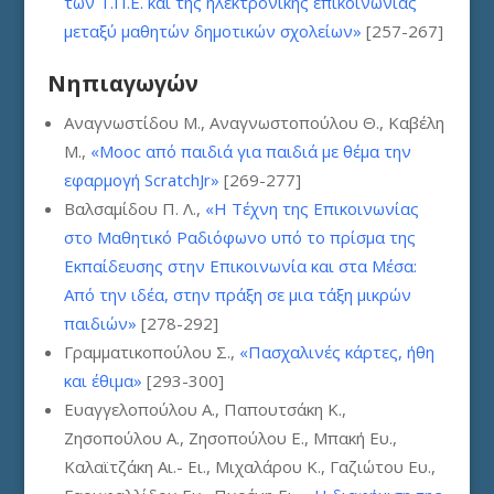
των Τ.Π.Ε. και της ηλεκτρονικής επικοινωνίας
μεταξύ μαθητών δημοτικών σχολείων»
[257-267]
Νηπιαγωγών
Αναγνωστίδου Μ., Αναγνωστοπούλου Θ., Καβέλη
Μ.,
«Mooc από παιδιά για παιδιά με θέμα την
εφαρμογή ScratchJr»
[269-277]
Βαλσαμίδου Π. Λ.,
«Η Τέχνη της Επικοινωνίας
στο Μαθητικό Ραδιόφωνο υπό το πρίσμα της
Εκπαίδευσης στην Επικοινωνία και στα Μέσα:
Από την ιδέα, στην πράξη σε μια τάξη μικρών
παιδιών»
[278-292]
Γραμματικοπούλου Σ.,
«Πασχαλινές κάρτες, ήθη
και έθιμα»
[293-300]
Ευαγγελοπούλου Α., Παπουτσάκη Κ.,
Ζησοπούλου Α., Ζησοπούλου Ε., Μπακή Ευ.,
Καλαϊτζάκη Αι.- Ει., Μιχαλάρου Κ., Γαζιώτου Ευ.,