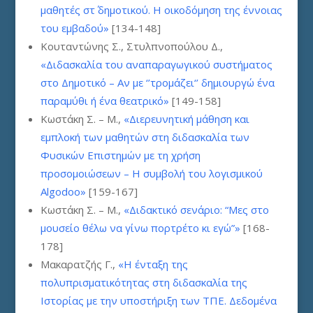
μαθητές στ΄ δημοτικού. Η οικοδόμηση της έννοιας
του εμβαδού»
[134-148]
Κουταντώνης Σ., Στυλπνοπούλου Δ.,
«Διδασκαλία του αναπαραγωγικού συστήματος
στο Δημοτικό – Αν με ‘’τρομάζει‘’ δημιουργώ ένα
παραμύθι ή ένα θεατρικό»
[149-158]
Κωστάκη Σ. – Μ.,
«Διερευνητική μάθηση και
εμπλοκή των μαθητών στη διδασκαλία των
Φυσικών Επιστημών με τη χρήση
προσομοιώσεων – Η συμβολή του λογισμικού
Algodoo»
[159-167]
Κωστάκη Σ. – Μ.,
«Διδακτικό σενάριο: “Μες στο
μουσείο θέλω να γίνω πορτρέτο κι εγώ”»
[168-
178]
Μακαρατζής Γ.,
«Η ένταξη της
πολυπρισματικότητας στη διδασκαλία της
Ιστορίας με την υποστήριξη των ΤΠΕ. Δεδομένα