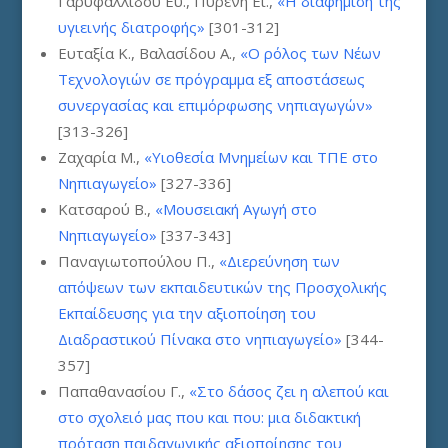
Γαρυφαλλίδου Ευ., Πυρένη Ει.,
«Η διαφήμιση της
υγιεινής διατροφής»
[301-312]
Ευταξία Κ., Βαλασίδου Α.,
«Ο ρόλος των Νέων
Τεχνολογιών σε πρόγραμμα εξ αποστάσεως
συνεργασίας και επιμόρφωσης νηπιαγωγών»
[313-326]
Ζαχαρία Μ.,
«Υιοθεσία Μνημείων και ΤΠΕ στο
Νηπιαγωγείο»
[327-336]
Κατσαρού Β.,
«Μουσειακή Αγωγή στο
Νηπιαγωγείο»
[337-343]
Παναγιωτοπούλου Π.,
«Διερεύνηση των
απόψεων των εκπαιδευτικών της Προσχολικής
Εκπαίδευσης για την αξιοποίηση του
Διαδραστικού Πίνακα στο νηπιαγωγείο»
[344-
357]
Παπαθανασίου Γ.,
«Στο δάσος ζει η αλεπού και
στο σχολειό μας που και που: μια διδακτική
πρόταση παιδαγωγικής αξιοποίησης του