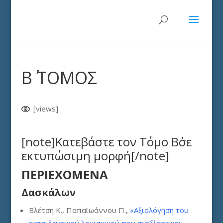
Β΄ ΤΟΜΟΣ
[views]
[note]
Κατεβάστε τον Τόμο Β΄σε
εκτυπώσιμη μορφή
[/note]
ΠΕΡΙΕΧΟΜΕΝΑ
Δασκάλων
Βλέτση Κ., Παπαϊωάννου Π.,
«Αξιολόγηση του